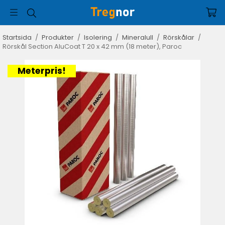
Startsida
/
Produkter
/
Isolering
/
Mineralull
/
Rörskålar
/
Rörskål Section AluCoat T 20 x 42 mm (18 meter), Paroc
Meterpris!