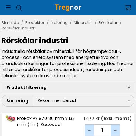
Startsida
/
Produkter
/
Isolering
/
Mineralull
/
Rörskålar
/
Rörskålar industri
Rörskålar industri
Industriella rörskålar av mineralull för högtemperatur-,
process- och energisystem med energieffektiva och
brandsäkra lösningar för professionell isolering. Hos Tregnor
hittar du rörskålar för processindustri, rörledningar och
tekniska system i krävande miljöer.
Produktfiltrering
Sortering
ProRox PS 970 80 mm x 133
1 477 kr
(exkl. moms)
mm (1 m), Rockwool