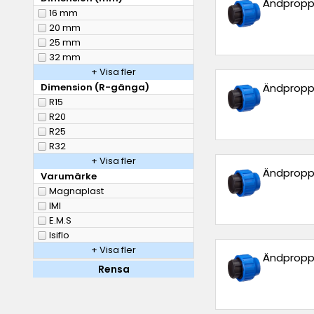
Ändpropp
16 mm
20 mm
25 mm
32 mm
+ Visa fler
Dimension (R-gänga)
Ändpropp
R15
R20
R25
R32
+ Visa fler
Ändpropp
Varumärke
Magnaplast
IMI
E.M.S
Isiflo
+ Visa fler
Ändpropp
Rensa