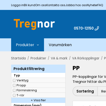
Logga in
Bli kund
Om oss
Kontakta oss
Jobba hos oss
Nyheter
FAQ
0570-12150
Produkter
Varumärken
Startsida
/
Produkter
/
VA & mark
/
VA Rörkopplingar
/
P
PP
Produktfiltrering
Typ
PP-kopplingar för V
Verktyg
Tregnor hittar du P
Propp
Förminskning
Sortering
T-rör
+ Visa fler
Dimension (mm)