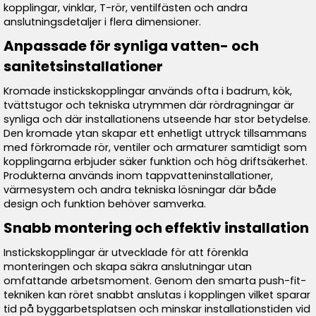
kopplingar, vinklar, T-rör, ventilfästen och andra
anslutningsdetaljer i flera dimensioner.
Anpassade för synliga vatten- och
sanitetsinstallationer
Kromade instickskopplingar används ofta i badrum, kök,
tvättstugor och tekniska utrymmen där rördragningar är
synliga och där installationens utseende har stor betydelse.
Den kromade ytan skapar ett enhetligt uttryck tillsammans
med förkromade rör, ventiler och armaturer samtidigt som
kopplingarna erbjuder säker funktion och hög driftsäkerhet.
Produkterna används inom tappvatteninstallationer,
värmesystem och andra tekniska lösningar där både
design och funktion behöver samverka.
Snabb montering och effektiv installation
Instickskopplingar är utvecklade för att förenkla
monteringen och skapa säkra anslutningar utan
omfattande arbetsmoment. Genom den smarta push-fit-
tekniken kan röret snabbt anslutas i kopplingen vilket sparar
tid på byggarbetsplatsen och minskar installationstiden vid