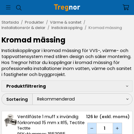
Startsida
/
Produkter
/
Värme & sanitet
/
Installationsrör & delar
/
Instickskoppling
/
Kromad mässing
Kromad mässing
Instickskopplingar i kromad mässing för VVS-, värme- och
tappvattensystem med stilren design och säker montering.
Hos Tregnor hittar du kopplingar i kromad mässing för
professionella installationer inom vatten, värme och sanitet
i fastigheter och byggprojekt.
Produktfiltrering
Sortering
Ventilfäste 1 muff x invändig
126 kr
(exkl. moms)
förkromad 15 mm x R15, Tectite
Tectite