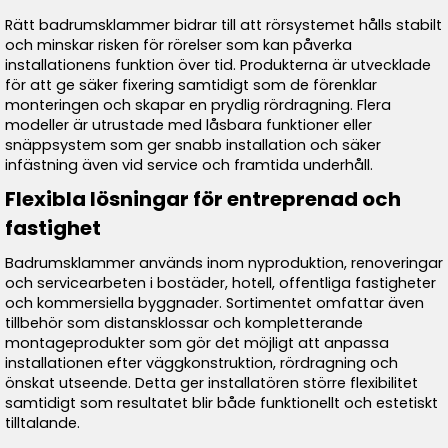
Rätt badrumsklammer bidrar till att rörsystemet hålls stabilt
och minskar risken för rörelser som kan påverka
installationens funktion över tid. Produkterna är utvecklade
för att ge säker fixering samtidigt som de förenklar
monteringen och skapar en prydlig rördragning. Flera
modeller är utrustade med låsbara funktioner eller
snäppsystem som ger snabb installation och säker
infästning även vid service och framtida underhåll.
Flexibla lösningar för entreprenad och
fastighet
Badrumsklammer används inom nyproduktion, renoveringar
och servicearbeten i bostäder, hotell, offentliga fastigheter
och kommersiella byggnader. Sortimentet omfattar även
tillbehör som distansklossar och kompletterande
montageprodukter som gör det möjligt att anpassa
installationen efter väggkonstruktion, rördragning och
önskat utseende. Detta ger installatören större flexibilitet
samtidigt som resultatet blir både funktionellt och estetiskt
tilltalande.