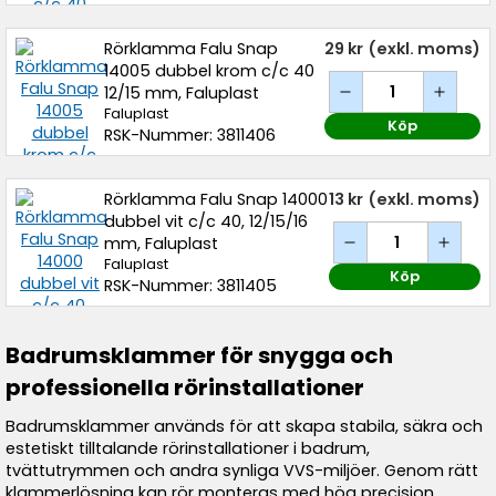
Rörklamma Falu Snap
29 kr
(exkl. moms)
14005 dubbel krom c/c 40
12/15 mm, Faluplast
Faluplast
Köp
RSK-Nummer: 3811406
Rörklamma Falu Snap 14000
13 kr
(exkl. moms)
dubbel vit c/c 40, 12/15/16
mm, Faluplast
Faluplast
Köp
RSK-Nummer: 3811405
Badrumsklammer för snygga och
professionella rörinstallationer
Badrumsklammer används för att skapa stabila, säkra och
estetiskt tilltalande rörinstallationer i badrum,
tvättutrymmen och andra synliga VVS-miljöer. Genom rätt
klammerlösning kan rör monteras med hög precision