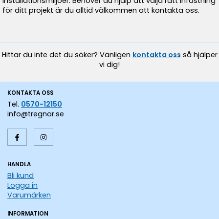
installationsmiljöer. Behöver du hjälp att välja rätt infästning
för ditt projekt är du alltid välkommen att kontakta oss.
Hittar du inte det du söker? Vänligen
kontakta oss
så hjälper
vi dig!
KONTAKTA OSS
Tel.
0570-12150
info@tregnor.se
HANDLA
Bli kund
Logga in
Varumärken
INFORMATION