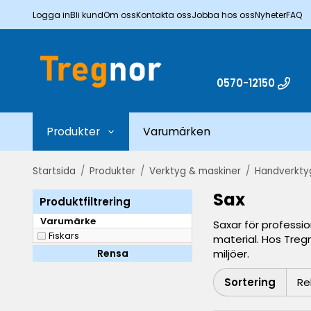
Logga in
Bli kund
Om oss
Kontakta oss
Jobba hos oss
Nyheter
FAQ
0570-12150
Produkter
Varumärken
Startsida
/
Produkter
/
Verktyg & maskiner
/
Handverkty
Sax
Produktfiltrering
Varumärke
Saxar för professio
Fiskars
material. Hos Tregn
Rensa
miljöer.
Sortering