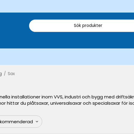
g
/
Sax
nella installationer inom VVS, industri och bygg med driftsäk
or hittar du plåtsaxar, universalsaxar och specialsaxar för iso