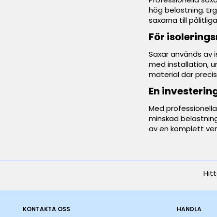
hög belastning. Erg
saxarna till pålitl
För isolering
Saxar används av i
med installation, 
material där precis
En investering
Med professionella
minskad belastning 
av en komplett ve
Hit
KONTAKTA OSS
HANDLA