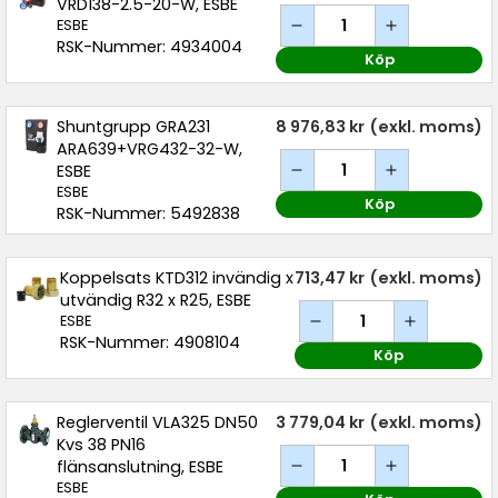
VRD138-2.5-20-W, ESBE
ESBE
RSK-Nummer: 4934004
Köp
Shuntgrupp GRA231
8 976,83 kr
(exkl. moms)
ARA639+VRG432-32-W,
ESBE
ESBE
Köp
RSK-Nummer: 5492838
Koppelsats KTD312 invändig x
713,47 kr
(exkl. moms)
utvändig R32 x R25, ESBE
ESBE
RSK-Nummer: 4908104
Köp
Reglerventil VLA325 DN50
3 779,04 kr
(exkl. moms)
Kvs 38 PN16
flänsanslutning, ESBE
ESBE