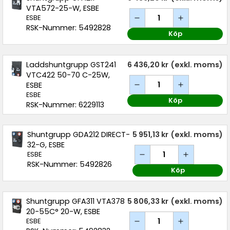
VTA572-25-W, ESBE
ESBE
RSK-Nummer: 5492828
Köp
Laddshuntgrupp GST241
6 436,20 kr
(exkl. moms)
VTC422 50-70 C-25W,
ESBE
ESBE
Köp
RSK-Nummer: 6229113
Shuntgrupp GDA212 DIRECT-
5 951,13 kr
(exkl. moms)
32-G, ESBE
ESBE
RSK-Nummer: 5492826
Köp
Shuntgrupp GFA311 VTA378
5 806,33 kr
(exkl. moms)
20-55C° 20-W, ESBE
ESBE