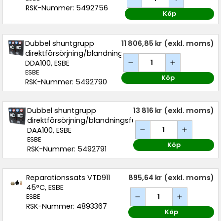
RSK-Nummer: 5492756
Köp
Dubbel shuntgrupp
11 806,85 kr
(exkl. moms)
direktförsörjning/blandningsfunktion
DDA100, ESBE
ESBE
Köp
RSK-Nummer: 5492790
Dubbel shuntgrupp
13 816 kr
(exkl. moms)
direktförsörjning/blandningsfunktion
DAA100, ESBE
ESBE
Köp
RSK-Nummer: 5492791
Reparationssats VTD911
895,64 kr
(exkl. moms)
45°C, ESBE
ESBE
RSK-Nummer: 4893367
Köp