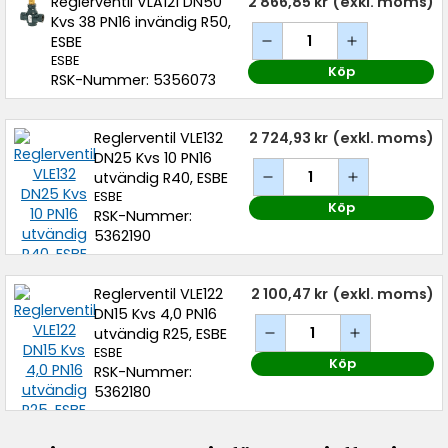
Reglerventil VLA121 DN50
2 866,85 kr
(exkl. moms)
Kvs 38 PN16 invändig R50,
ESBE
ESBE
Köp
RSK-Nummer: 5356073
Reglerventil VLE132
2 724,93 kr
(exkl. moms)
DN25 Kvs 10 PN16
utvändig R40, ESBE
ESBE
Köp
RSK-Nummer:
5362190
Reglerventil VLE122
2 100,47 kr
(exkl. moms)
DN15 Kvs 4,0 PN16
utvändig R25, ESBE
ESBE
Köp
RSK-Nummer:
5362180