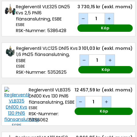
Reglerventil VLE325 DN25
3 730,15 kr
(exkl. moms)
Kvs 2,5 PN16
flänsanslutning, ESBE
ESBE
Köp
RSK-Nummer: 5386428
Reglerventil VLC125 DN15 Kvs
3 101,03 kr
(exkl. moms)
1,6 PN25 flänsanslutning,
ESBE
ESBE
Köp
RSK-Nummer: 5352625
Reglerventil VLB335
12 457,59 kr
(exkl. moms)
DN100 Kvs 130 PN16
flänsanslutning, ESBE
ESBE
Köp
RSK-Nummer:
5356062