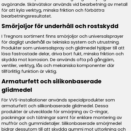
avgörande. Skärvätskor används vid bearbetning av metall
för att kyla verktyg, minska friktion och förbättra
bearbetningsresultatet.
Smörjoljor för underhåll och rostskydd
I Tregnors sortiment finns smörjoljor och universalsprayer
för dagligt underhåll av tekniska system och utrustning.
Produkter som universalspray och glidmedel hjälper till att
lösa fastrostade delar, driva bort fukt, minska friktion och
skydda mot korrosion. De används ofta på gångjärn,
ventiler, verktyg, lås och mekaniska komponenter där
tillförlitlig funktion är viktig.
Armaturfett och silikonbaserade
glidmedel
För VVS-installationer används specialprodukter som
armaturfett och silikonbaserade glidmedel. Dessa
produkter är utvecklade för smörjning av O-ringar,
packningar och tätningar samt för enklare montering av
muffrör och gummidetaljer. Silikonbaserade smörjmedel
bidrar dessutom till att skydda gummi mot uttorkning och