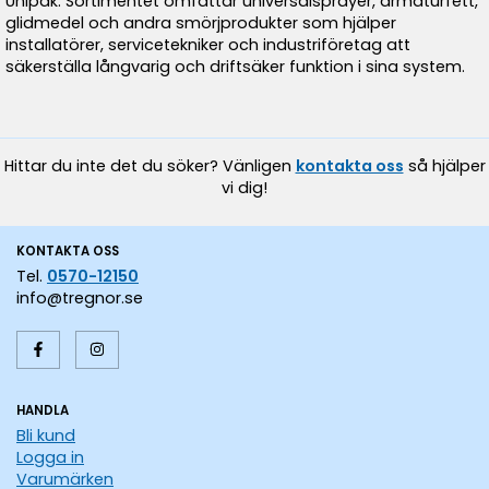
Unipak. Sortimentet omfattar universalsprayer, armaturfett,
glidmedel och andra smörjprodukter som hjälper
installatörer, servicetekniker och industriföretag att
säkerställa långvarig och driftsäker funktion i sina system.
Hittar du inte det du söker? Vänligen
kontakta oss
så hjälper
vi dig!
KONTAKTA OSS
Tel.
0570-12150
info@tregnor.se
HANDLA
Bli kund
Logga in
Varumärken