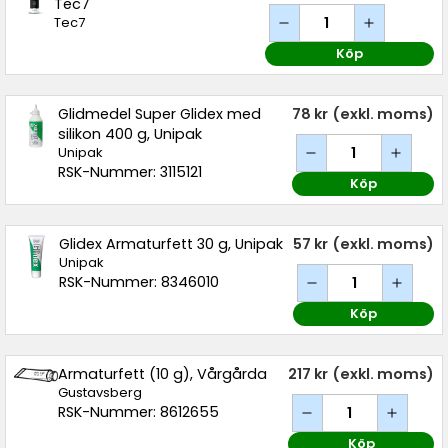
Tec7
Tec7
Köp
Glidmedel Super Glidex med
78 kr
(exkl. moms)
silikon 400 g, Unipak
Unipak
RSK-Nummer: 3115121
Köp
Glidex Armaturfett 30 g, Unipak
57 kr
(exkl. moms)
Unipak
RSK-Nummer: 8346010
Köp
Armaturfett (10 g), Vårgårda
217 kr
(exkl. moms)
Gustavsberg
RSK-Nummer: 8612655
Köp