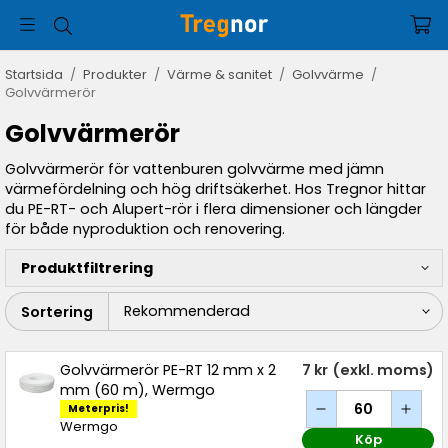
Startsida
/
Produkter
/
Värme & sanitet
/
Golvvärme
/
Golvvärmerör
Golvvärmerör
Golvvärmerör för vattenburen golvvärme med jämn
värmefördelning och hög driftsäkerhet. Hos Tregnor hittar
du PE-RT- och Alupert-rör i flera dimensioner och längder
för både nyproduktion och renovering.
Produktfiltrering
Sortering
Golvvärmerör PE-RT 12 mm x 2
7 kr
(exkl. moms)
mm (60 m), Wermgo
Meterpris!
Wermgo
Köp