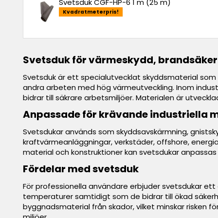
Svetsduk CGF-HP-6 1 m (25 m)
Kvadratmeterpris!
Svetsduk för värmeskydd, brandsäkerh
Svetsduk är ett specialutvecklat skyddsmaterial som a
andra arbeten med hög värmeutveckling. Inom industri
bidrar till säkrare arbetsmiljöer. Materialen är utvec
Anpassade för krävande industriella m
Svetsdukar används som skyddsavskärmning, gnistskydd
kraftvärmeanläggningar, verkstäder, offshore, energia
material och konstruktioner kan svetsdukar anpassas
Fördelar med svetsduk
För professionella användare erbjuder svetsdukar ett
temperaturer samtidigt som de bidrar till ökad säkerhe
byggnadsmaterial från skador, vilket minskar risken 
miljöer.