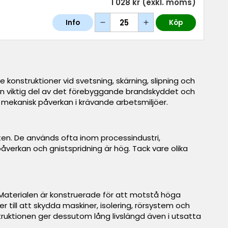
1 028 kr
(exkl. moms)
Info
Köp
onstruktioner vid svetsning, skärning, slipning och
 en viktig del av det förebyggande brandskyddet och
ch mekanisk påverkan i krävande arbetsmiljöer.
ten. De används ofta inom processindustri,
åverkan och gnistspridning är hög. Tack vare olika
 Materialen är konstruerade för att motstå höga
 till att skydda maskiner, isolering, rörsystem och
truktionen ger dessutom lång livslängd även i utsatta