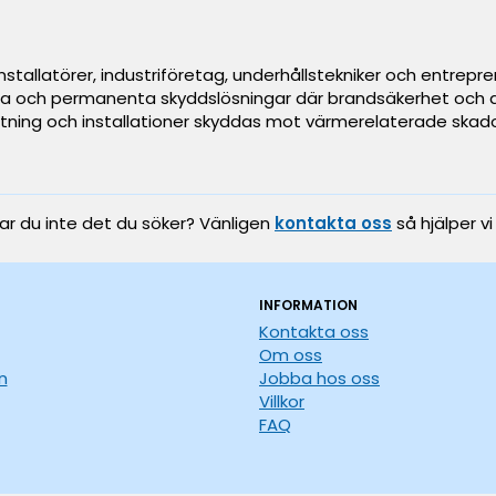
nstallatörer, industriföretag, underhållstekniker och entre
lliga och permanenta skyddslösningar där brandsäkerhet och a
tning och installationer skyddas mot värmerelaterade skado
tar du inte det du söker? Vänligen
kontakta oss
så hjälper vi
INFORMATION
Kontakta oss
Om oss
n
Jobba hos oss
Villkor
FAQ