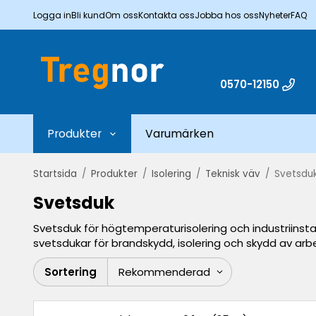
Logga in
Bli kund
Om oss
Kontakta oss
Jobba hos oss
Nyheter
FAQ
0570-12150
Produkter
Varumärken
Startsida
/
Produkter
/
Isolering
/
Teknisk väv
/
Svetsdu
Svetsduk
Svetsduk för högtemperaturisolering och industriinsta
svetsdukar för brandskydd, isolering och skydd av arb
Sortering