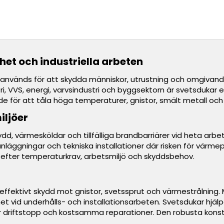
et och industriella arbeten
nvänds för att skydda människor, utrustning och omgivande k
, VVS, energi, varvsindustri och byggsektorn är svetsdukar
klade för att tåla höga temperaturer, gnistor, smält metall o
iljöer
, värmesköldar och tillfälliga brandbarriärer vid heta arbe
nläggningar och tekniska installationer där risken för värmep
 efter temperaturkrav, arbetsmiljö och skyddsbehov.
 effektivt skydd mot gnistor, svetssprut och värmestrålning.
t vid underhålls- och installationsarbeten. Svetsdukar hjälper
för driftstopp och kostsamma reparationer. Den robusta kons