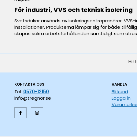
För industri, VVS och teknisk isolering
Svetsdukar används av isoleringsentreprenörer, VVS-i
installationer. Produkterna lämpar sig för både tillfä
skapas säkra arbetsförhållanden samtidigt som utrus
Hit
KONTAKTA OSS
HANDLA
Tel.
0570-12150
Bli kund
info@tregnor.se
Logga in
Varumärke