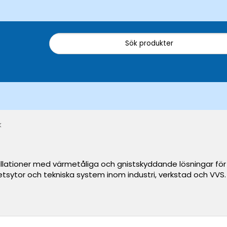
k
llationer med värmetåliga och gnistskyddande lösningar för p
etsytor och tekniska system inom industri, verkstad och VVS.