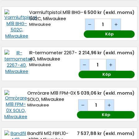
Varmluftpistol M18 BHG-
6 500 kr
(exkl. moms)
502C, Milwaukee
Milwaukee
Köp
IR-termometer 2267-
2 214,96 kr
(exkl. moms)
40, Milwaukee
Milwaukee
Köp
Omrörare M18 FPM-0X
5 039,06 kr
(exkl. moms)
SOLO, Milwaukee
Milwaukee
Köp
Bandfil M12 FBFL10-
7 537,88 kr
(exkl. moms)