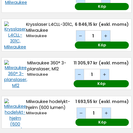
Köp
Krysslaser L4CLL-301C,
6 846,15 kr
(exkl. moms)
Milwaukee
Milwaukee
Köp
Milwaukee 360° 3-
11 305,97 kr
(exkl. moms)
planslaser, M12
Milwaukee
Köp
Milwaukee hodelykt-
1 693,55 kr
(exkl. moms)
hjelm (600 lumen)
Milwaukee
Köp