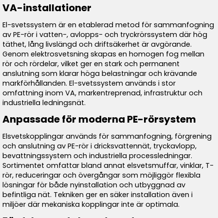
VA-installationer
El-svetssystem är en etablerad metod för sammanfogning
av PE-rör i vatten-, avlopps- och tryckrörssystem där hög
täthet, lång livslängd och driftsäkerhet är avgörande.
Genom elektrosvetsning skapas en homogen fog mellan
rör och rördelar, vilket ger en stark och permanent
anslutning som klarar höga belastningar och krävande
markförhållanden. El-svetssystem används i stor
omfattning inom VA, markentreprenad, infrastruktur och
industriella ledningsnät.
Anpassade för moderna PE-rörsystem
Elsvetskopplingar används för sammanfogning, förgrening
och anslutning av PE-rör i dricksvattennät, tryckavlopp,
bevattningssystem och industriella processledningar.
Sortimentet omfattar bland annat elsvetsmuffar, vinklar, T-
rör, reduceringar och övergångar som möjliggör flexibla
lösningar för både nyinstallation och utbyggnad av
befintliga nät. Tekniken ger en säker installation även i
miljöer där mekaniska kopplingar inte är optimala.