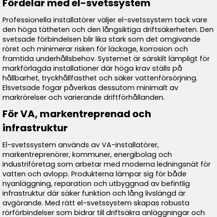
Fördelar med el-svetssystem
Professionella installatörer väljer el-svetssystem tack vare
den höga tätheten och den långsiktiga driftsäkerheten. Den
svetsade förbindelsen blir lika stark som det omgivande
röret och minimerar risken för läckage, korrosion och
framtida underhållsbehov. Systemet är särskilt lämpligt för
markförlagda installationer där höga krav ställs på
hållbarhet, tryckhållfasthet och säker vattenförsörjning.
Elsvetsade fogar påverkas dessutom minimalt av
markrörelser och varierande driftförhållanden.
För VA, markentreprenad och
infrastruktur
El-svetssystem används av VA-installatörer,
markentreprenörer, kommuner, energibolag och
industriföretag som arbetar med moderna ledningsnät för
vatten och avlopp. Produkterna lämpar sig för både
nyanläggning, reparation och utbyggnad av befintlig
infrastruktur där säker funktion och lång livslängd är
avgörande. Med rätt el-svetssystem skapas robusta
rörförbindelser som bidrar till driftsäkra anläggningar och