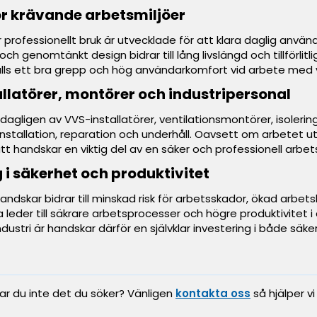
r krävande arbetsmiljöer
professionellt bruk är utvecklade för att klara daglig använd
 och genomtänkt design bidrar till lång livslängd och tillförli
lls ett bra grepp och hög användarkomfort vid arbete med v
llatörer, montörer och industripersonal
agligen av VVS-installatörer, ventilationsmontörer, isolerin
stallation, reparation och underhåll. Oavsett om arbetet ut
ätt handskar en viktig del av en säker och professionell arbet
g i säkerhet och produktivitet
andskar bidrar till minskad risk för arbetsskador, ökad arbet
 leder till säkrare arbetsprocesser och högre produktivitet i 
ustri är handskar därför en självklar investering i både säker
tar du inte det du söker? Vänligen
kontakta oss
så hjälper vi