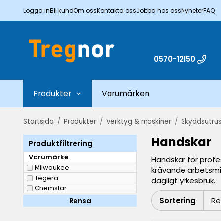
Logga in
Bli kund
Om oss
Kontakta oss
Jobba hos oss
Nyheter
FAQ
0570-12150
Produkter
Varumärken
Startsida
/
Produkter
/
Verktyg & maskiner
/
Skyddsutrus
Handskar
Produktfiltrering
Varumärke
Handskar för profes
Milwaukee
krävande arbetsmil
Tegera
dagligt yrkesbruk.
Chemstar
Sortering
Rensa