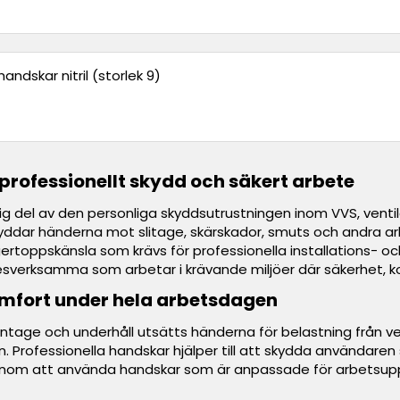
andskar nitril (storlek 9)
professionellt skydd och säkert arbete
ig del av den personliga skyddsutrustningen inom VVS, ventilat
ddar händerna mot slitage, skärskador, smuts och andra ar
ertoppskänsla som krävs för professionella installations- 
sverksamma som arbetar i krävande miljöer där säkerhet, k
mfort under hela arbetsdagen
montage och underhåll utsätts händerna för belastning från
n. Professionella handskar hjälper till att skydda användare
nom att använda handskar som är anpassade för arbetsuppg