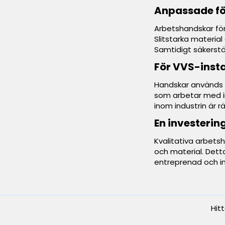
Anpassade fö
Arbetshandskar för 
Slitstarka material
Samtidigt säkerstä
För VVS-insta
Handskar används d
som arbetar med in
inom industrin är r
En investerin
Kvalitativa arbetsh
och material. Detta
entreprenad och ind
Hit