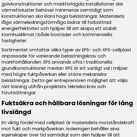
golvkonstruktioner och markförlagda installationer där
värmeförluster behöver minimeras samtidigt som
konstruktionen ska klara höga belastningar. Materialets
låga värmeledningsförmåga bidrar till förbättrad
energieffektivitet och hjälper till att skapa ett stabilt
inomhusklimat i både bostäder och kommersiella
fastigheter.
Sortimentet omfattar olika typer av EPS- och XPS-cellplast
anpassade för varierande belastningskrav och
markförhållanden. EPS används ofta i traditionella
grundkonstruktioner medan XPS är ett vanligt val i miljöer
med högre fuktpåverkan eller större mekaniska
belastningar. Detta ger entreprenören möjlighet att välja
rätt lösning utifrån projektets tekniska krav och
förutsättningar.
Fuktsäkra och hållbara lösningar för lång
livslängd
En viktig fördel med cellplast är materialets motståndskraft
mot fukt och markpåverkan. Isoleringen behåller sina
egenskaper över tid samtidigt som den hjälper till att