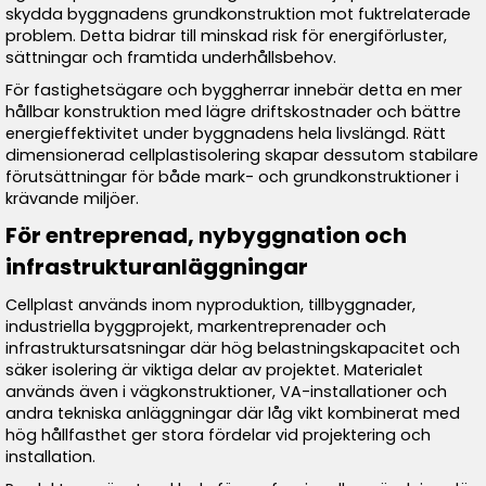
skydda byggnadens grundkonstruktion mot fuktrelaterade
problem. Detta bidrar till minskad risk för energiförluster,
sättningar och framtida underhållsbehov.
För fastighetsägare och byggherrar innebär detta en mer
hållbar konstruktion med lägre driftskostnader och bättre
energieffektivitet under byggnadens hela livslängd. Rätt
dimensionerad cellplastisolering skapar dessutom stabilare
förutsättningar för både mark- och grundkonstruktioner i
krävande miljöer.
För entreprenad, nybyggnation och
infrastrukturanläggningar
Cellplast används inom nyproduktion, tillbyggnader,
industriella byggprojekt, markentreprenader och
infrastruktursatsningar där hög belastningskapacitet och
säker isolering är viktiga delar av projektet. Materialet
används även i vägkonstruktioner, VA-installationer och
andra tekniska anläggningar där låg vikt kombinerat med
hög hållfasthet ger stora fördelar vid projektering och
installation.