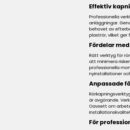
Effektiv kapni
Professionella verk
anläggningar. Gen
behovet av efterbe
plaströr, vilket ger 
Fördelar med
Rätt verktyg för r
att minimera riske
professionella mont
nyinstallationer oc
Anpassade för
Rörkapningsverktyg
är avgörande. Verkt
Oavsett om arbetet 
installationskvalite
För professio