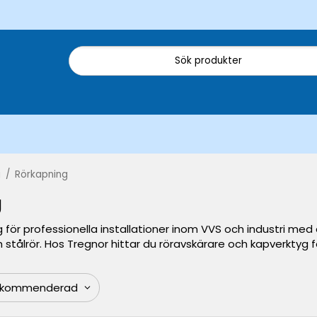
g
/
Rörkapning
g
för professionella installationer inom VVS och industri med d
 stålrör. Hos Tregnor hittar du röravskärare och kapverktyg f