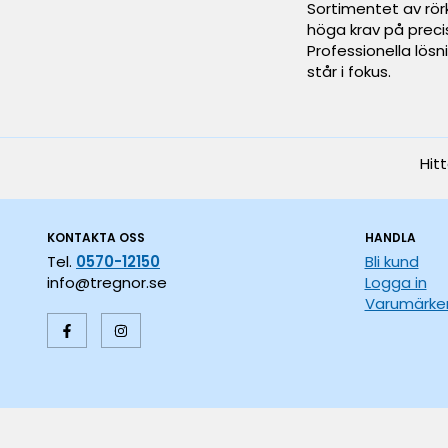
Sortimentet av rörk
höga krav på preci
Professionella lösn
står i fokus.
Hit
KONTAKTA OSS
HANDLA
Tel.
0570-12150
Bli kund
info@tregnor.se
Logga in
Varumärke