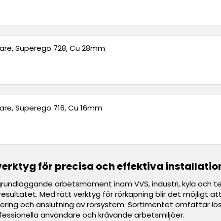
rare, Superego 728, Cu 28mm
are, Superego 716, Cu 16mm
rktyg för precisa och effektiva installatio
grundläggande arbetsmoment inom VVS, industri, kyla och tekni
esultatet. Med rätt verktyg för rörkapning blir det möjligt a
ring och anslutning av rörsystem. Sortimentet omfattar lösn
essionella användare och krävande arbetsmiljöer.