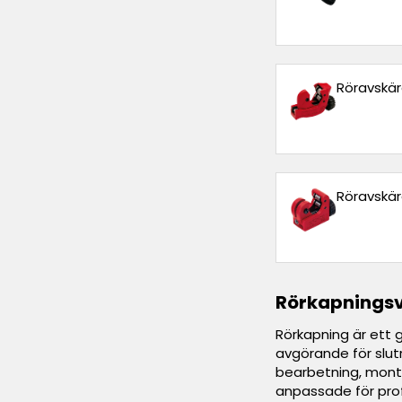
Röravskä
Röravskär
Rörkapningsve
Rörkapning är ett 
avgörande för slutr
bearbetning, monte
anpassade för prof