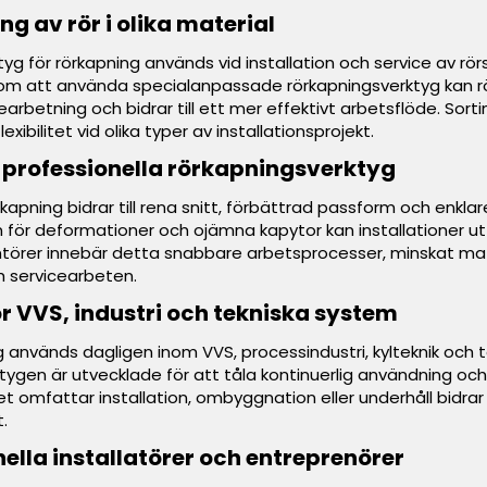
ng av rör i olika material
tyg för rörkapning används vid installation och service av rö
om att använda specialanpassade rörkapningsverktyg kan rör
arbetning och bidrar till ett mer effektivt arbetsflöde. Sor
flexibilitet vid olika typer av installationsprojekt.
 professionella rörkapningsverktyg
örkapning bidrar till rena snitt, förbättrad passform och en
n för deformationer och ojämna kapytor kan installationer ut
örer innebär detta snabbare arbetsprocesser, minskat material
h servicearbeten.
 VVS, industri och tekniska system
 används dagligen inom VVS, processindustri, kylteknik och t
ygen är utvecklade för att tåla kontinuerlig användning och 
omfattar installation, ombyggnation eller underhåll bidrar r
t.
nella installatörer och entreprenörer