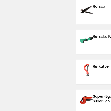
Rörsax
Rørsaks 
Rørkutter
Super-Eg
Super Ego