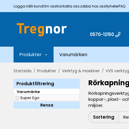
Logga in
Bli kund
Om oss
Kontakta oss
Jobba hos oss
Nyheter
FAQ
0570-12150
Produkter
Varumärken
Startsida
/
Produkter
/
Verktyg & maskiner
/
VVS verkty
Rörkapnin
Produktfiltrering
Varumärke
Rörkapningsverktyg 
Super Ego
koppar-, plast- och
Rensa
miljöer.
Sortering