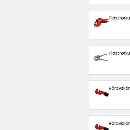
Plastrørk
Plastrørk
Röravskä
Röravskä