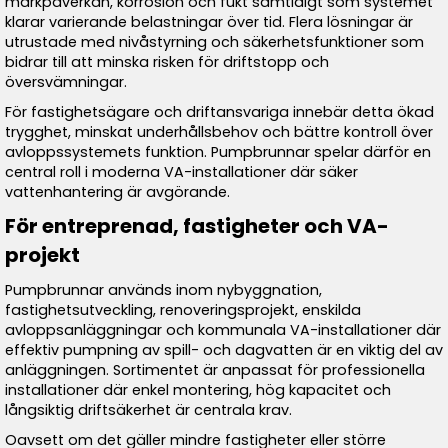
markpåverkan, korrosion och fukt samtidigt som systemet
klarar varierande belastningar över tid. Flera lösningar är
utrustade med nivåstyrning och säkerhetsfunktioner som
bidrar till att minska risken för driftstopp och
översvämningar.
För fastighetsägare och driftansvariga innebär detta ökad
trygghet, minskat underhållsbehov och bättre kontroll över
avloppssystemets funktion. Pumpbrunnar spelar därför en
central roll i moderna VA-installationer där säker
vattenhantering är avgörande.
För entreprenad, fastigheter och VA-
projekt
Pumpbrunnar används inom nybyggnation,
fastighetsutveckling, renoveringsprojekt, enskilda
avloppsanläggningar och kommunala VA-installationer där
effektiv pumpning av spill- och dagvatten är en viktig del av
anläggningen. Sortimentet är anpassat för professionella
installationer där enkel montering, hög kapacitet och
långsiktig driftsäkerhet är centrala krav.
Oavsett om det gäller mindre fastigheter eller större