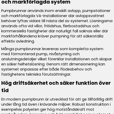
och markförlagda system
Pumpbrunnar används inom enskilt avlopp, pumpstationer
och markförlagda VA-installationer där avloppsvattnet
behöver lyftas vidare till nästa del av systemet. Lösningarna
används ofta vid villor, fritidshus, flerbostadshus och
kommersiella fastigheter där naturligt fall saknas eller där
markförhållandena kräver pumpning för att säkerställa
effektiv avledning.
Många pumpbrunnar levereras som kompletta system
med förmonterad pump, nivåstyrning och
anslutningsdetaljer vilket förenklar installationen och skapar
en säker helhetslösning. Genom rätt dimensionering kan
systemet anpassas efter både flödesbehov och
fastighetens tekniska förutsättningar.
Hög driftsäkerhet och säker funktion över
tid
En modern pumpbrunn är utvecklad för att ge tillförlitlig drift
under lång tid även i krävande miljöer. Robust konstruktion i
exempelvis polyeten ger hög motståndskraft mot