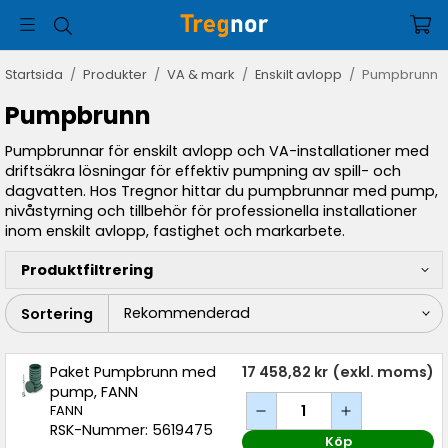
Startsida
/
Produkter
/
VA & mark
/
Enskilt avlopp
/
Pumpbrunn
Pumpbrunn
Pumpbrunnar för enskilt avlopp och VA-installationer med
driftsäkra lösningar för effektiv pumpning av spill- och
dagvatten. Hos Tregnor hittar du pumpbrunnar med pump,
nivåstyrning och tillbehör för professionella installationer
inom enskilt avlopp, fastighet och markarbete.
Produktfiltrering
Sortering
Paket Pumpbrunn med
17 458,82 kr
(exkl. moms)
pump, FANN
FANN
RSK-Nummer: 5619475
Köp