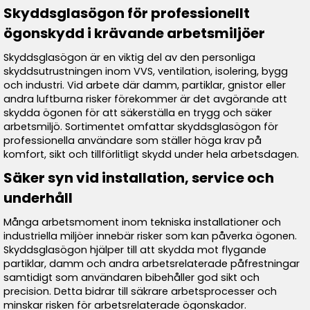
Skyddsglasögon för professionellt
ögonskydd i krävande arbetsmiljöer
Skyddsglasögon är en viktig del av den personliga
skyddsutrustningen inom VVS, ventilation, isolering, bygg
och industri. Vid arbete där damm, partiklar, gnistor eller
andra luftburna risker förekommer är det avgörande att
skydda ögonen för att säkerställa en trygg och säker
arbetsmiljö. Sortimentet omfattar skyddsglasögon för
professionella användare som ställer höga krav på
komfort, sikt och tillförlitligt skydd under hela arbetsdagen.
Säker syn vid installation, service och
underhåll
Många arbetsmoment inom tekniska installationer och
industriella miljöer innebär risker som kan påverka ögonen.
Skyddsglasögon hjälper till att skydda mot flygande
partiklar, damm och andra arbetsrelaterade påfrestningar
samtidigt som användaren bibehåller god sikt och
precision. Detta bidrar till säkrare arbetsprocesser och
minskar risken för arbetsrelaterade ögonskador.