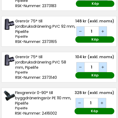
Pipelife
Köp
RSK-Nummer: 2373183
Grenrör 75° till
148 kr
(exkl. moms)
jordbruksdränering PVC 92 mm,
Pipelife
Pipelife
Köp
RSK-Nummer: 2373165
Grenrör 75° till
104 kr
(exkl. moms)
jordbruksdränering PVC 58
mm, Pipelife
Pipelife
Köp
RSK-Nummer: 2373140
Flexgrenrör 0-90° till
328 kr
(exkl. moms)
byggdräneringsrör PE 110 mm,
Pipelife
Pipelife
Köp
RSK-Nummer: 2416002