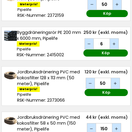
Meterpris!
Pipelife
Köp
RSK-Nummer: 2372159
Byggdräneringsrör PE 200 mm
250 kr
(exkl. moms)
x 6000 mm, Pipelife
Meterpris!
Pipelife
Köp
RSK-Nummer: 2415002
Jordbruksdränering PVC med
120 kr
(exkl. moms)
kokosfilter 128 x 113 mm (50
meter), Pipelife
Meterpris!
Köp
Pipelife
RSK-Nummer: 2373066
Jordbruksdränering PVC med
44 kr
(exkl. moms)
kokosfilter 58 x 50 mm (150
meter), Pipelife