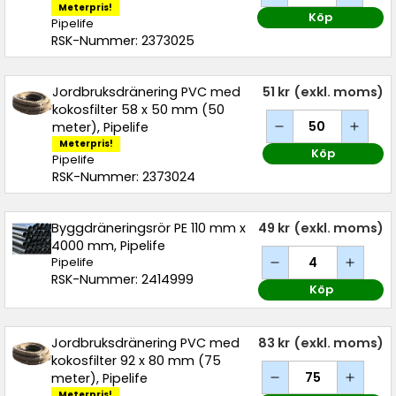
Meterpris!
Köp
Pipelife
RSK-Nummer: 2373025
Jordbruksdränering PVC med
51 kr
(exkl. moms)
kokosfilter 58 x 50 mm (50
meter), Pipelife
Meterpris!
Köp
Pipelife
RSK-Nummer: 2373024
Byggdräneringsrör PE 110 mm x
49 kr
(exkl. moms)
4000 mm, Pipelife
Pipelife
RSK-Nummer: 2414999
Köp
Jordbruksdränering PVC med
83 kr
(exkl. moms)
kokosfilter 92 x 80 mm (75
meter), Pipelife
Meterpris!