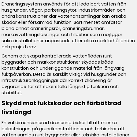
Dräneringssystem används för att leda bort vatten från
husgrunder, vägar, parkeringsytor, industriområden och
andra konstruktioner där vattenansamlingar kan orsaka
skador eller försämrad funktion. Sortimentet omfattar
bland annat dräneringsrör, dräneringsbrunnar,
markavvattningslösningar och tillbehör som möjliggör
säkra installationer anpassade efter olika markförhållanden
och projektkrav.
Genom att skapa kontrollerade vattenflöden runt
byggnader och markkonstruktioner skyddas både
konstruktion och underliggande material från långvarig
fuktpåverkan. Detta är särskilt viktigt vid husgrunder och
infrastrukturanläggningar där korrekt dränering är
avgörande för att säkerställa långsiktig funktion och
stabilitet.
Skydd mot fuktskador och förbättrad
livslängd
En väl dimensionerad dränering bidrar till att minska
belastningen på grundkonstruktioner och förhindrar att
vatten samlas runt byggnader eller tekniska installationer.