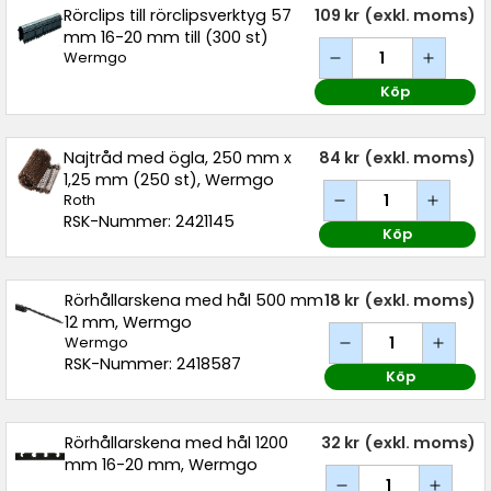
Rörclips till rörclipsverktyg 57
109 kr
(exkl. moms)
mm 16-20 mm till (300 st)
Wermgo
Köp
Najtråd med ögla, 250 mm x
84 kr
(exkl. moms)
1,25 mm (250 st), Wermgo
Roth
RSK-Nummer: 2421145
Köp
Rörhållarskena med hål 500 mm
18 kr
(exkl. moms)
12 mm, Wermgo
Wermgo
RSK-Nummer: 2418587
Köp
Rörhållarskena med hål 1200
32 kr
(exkl. moms)
mm 16-20 mm, Wermgo