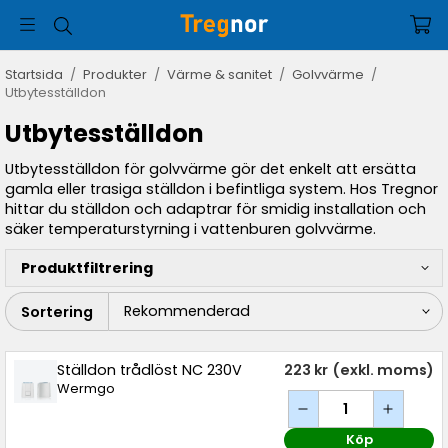
Startsida
/
Produkter
/
Värme & sanitet
/
Golvvärme
/
Utbytesställdon
Utbytesställdon
Utbytesställdon för golvvärme gör det enkelt att ersätta
gamla eller trasiga ställdon i befintliga system. Hos Tregnor
hittar du ställdon och adaptrar för smidig installation och
säker temperaturstyrning i vattenburen golvvärme.
Produktfiltrering
Sortering
Ställdon trådlöst NC 230V
223 kr
(exkl. moms)
Wermgo
Köp