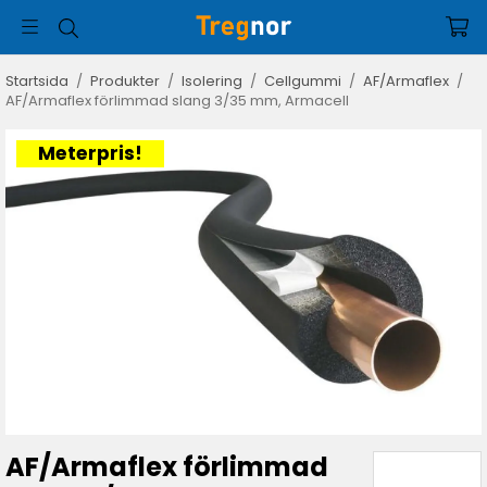
Startsida
/
Produkter
/
Isolering
/
Cellgummi
/
AF/Armaflex
/
AF/Armaflex förlimmad slang 3/35 mm, Armacell
Meterpris!
AF/Armaflex förlimmad