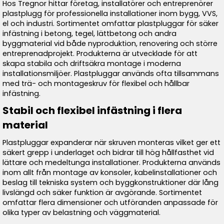
Hos Tregnor hittar företag, installatörer och entreprenörer
plastplugg för professionella installationer inom bygg, VVS,
el och industri. Sortimentet omfattar plastpluggar för säker
infästning i betong, tegel, lättbetong och andra
byggmaterial vid både nyproduktion, renovering och större
entreprenadprojekt. Produkterna är utvecklade för att
skapa stabila och driftsäkra montage i moderna
installationsmiljöer. Plastpluggar används ofta tillsammans
med trä- och montageskruv för flexibel och hållbar
infästning.
Stabil och flexibel infästning i flera
material
Plastpluggar expanderar när skruven monteras vilket ger ett
säkert grepp i underlaget och bidrar till hög hållfasthet vid
lättare och medeltunga installationer. Produkterna används
inom allt från montage av konsoler, kabelinstallationer och
beslag till tekniska system och byggkonstruktioner där lång
livslängd och säker funktion är avgörande. Sortimentet
omfattar flera dimensioner och utföranden anpassade för
olika typer av belastning och väggmaterial.