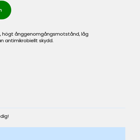
n
ller, högt ånggenomgångsmotstånd, låg
antimikrobiellt skydd.
 dig!