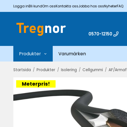
Logga in
Bli kund
Om oss
Kontakta oss
Jobba hos oss
Nyheter
FAQ
0570-12150
Produkter
Varumärken
Startsida
/
Produkter
/
Isolering
/
Cellgummi
/
AF/Armaf
Meterpris!