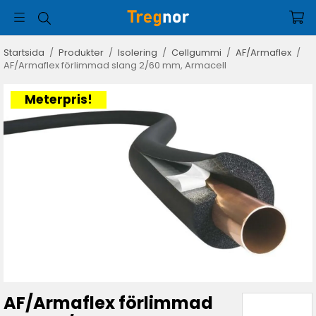
Startsida
/
Produkter
/
Isolering
/
Cellgummi
/
AF/Armaflex
/
AF/Armaflex förlimmad slang 2/60 mm, Armacell
Meterpris!
AF/Armaflex förlimmad