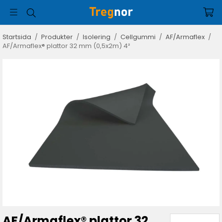
Startsida
/
Produkter
/
Isolering
/
Cellgummi
/
AF/Armaflex
/
AF/Armaflex® plattor 32 mm (0,5x2m) 4²
AF/Armaflex® plattor 32