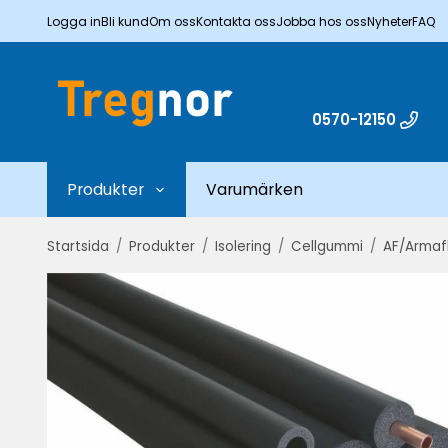
Logga in
Bli kund
Om oss
Kontakta oss
Jobba hos oss
Nyheter
FAQ
0570-12150
Produkter
Varumärken
Startsida
/
Produkter
/
Isolering
/
Cellgummi
/
AF/Armaf