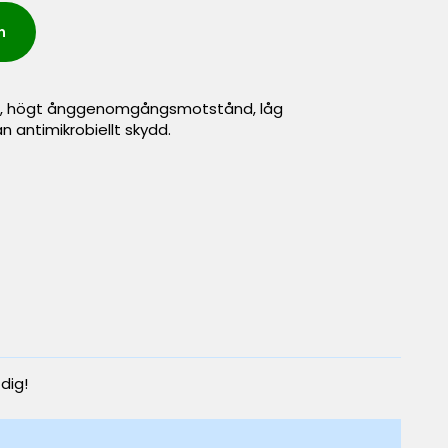
n
ller, högt ånggenomgångsmotstånd, låg
antimikrobiellt skydd.
 dig!