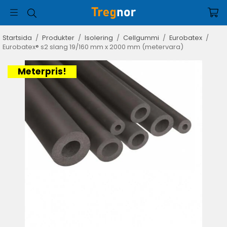
Startsida
/
Produkter
/
Isolering
/
Cellgummi
/
Eurobatex
/
Eurobatex® s2 slang 19/160 mm x 2000 mm (metervara)
Meterpris!