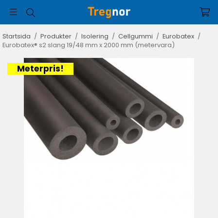
Startsida
/
Produkter
/
Isolering
/
Cellgummi
/
Eurobatex
/
Eurobatex® s2 slang 19/48 mm x 2000 mm (metervara)
Meterpris!