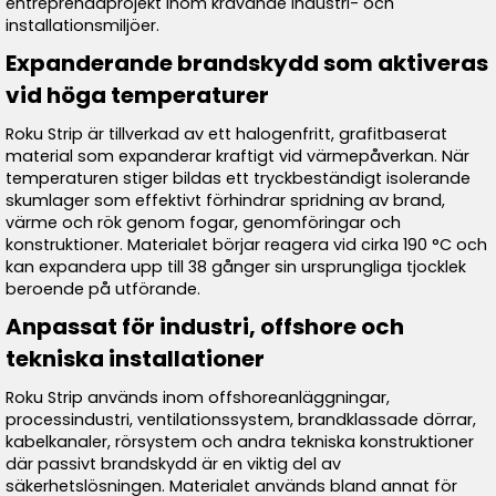
entreprenadprojekt inom krävande industri- och
installationsmiljöer.
Expanderande brandskydd som aktiveras
vid höga temperaturer
Roku Strip är tillverkad av ett halogenfritt, grafitbaserat
material som expanderar kraftigt vid värmepåverkan. När
temperaturen stiger bildas ett tryckbeständigt isolerande
skumlager som effektivt förhindrar spridning av brand,
värme och rök genom fogar, genomföringar och
konstruktioner. Materialet börjar reagera vid cirka 190 °C och
kan expandera upp till 38 gånger sin ursprungliga tjocklek
beroende på utförande.
Anpassat för industri, offshore och
tekniska installationer
Roku Strip används inom offshoreanläggningar,
processindustri, ventilationssystem, brandklassade dörrar,
kabelkanaler, rörsystem och andra tekniska konstruktioner
där passivt brandskydd är en viktig del av
säkerhetslösningen. Materialet används bland annat för