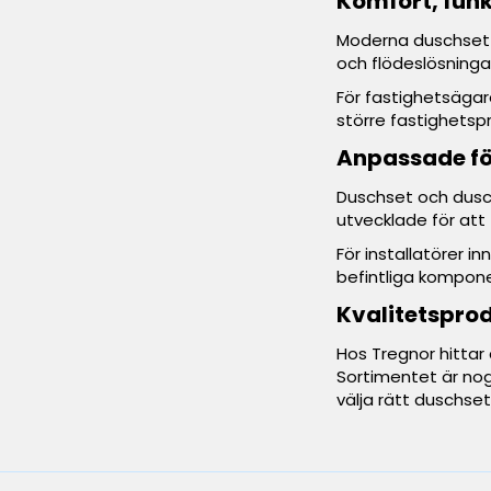
Komfort, funk
Moderna duschset 
och flödeslösning
För fastighetsägar
större fastighetspr
Anpassade fö
Duschset och duscht
utvecklade för att
För installatörer i
befintliga kompone
Kvalitetsprod
Hos Tregnor hittar
Sortimentet är nog
välja rätt duschset