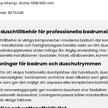
tyr Ntemp, Grohe 100III 600 mm
er: 8275348
duschtillbehör för professionella badrumsi
tillbehör är viktiga komponenter i moderna badrum där komfor
-installatörer och fastighetsägare handlar valet av rätt dus
nvändarupplevelse under många års daglig användning. Hos T
ssionella installationer i bostäder, hotell, vårdboenden, komme
sningar för badrum och duschutrymmen
ör att skapa funktionella duschplatser där handdusch, dus
arvänlighet. Sortimentet omfattar även tillbehör som glid
som gör det möjligt att anpassa eller komplettera befintlig
h renoveringsprojekt ger moderna duschset stor flexibilitet v
essionellt slutresultat. Lösningarna passar både standardba
r viktiga faktorer.