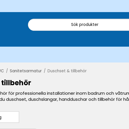
WC
/
Sanitetsarmatur
/
Duschset & tillbehör
tillbehör
ehör för professionella installationer inom badrum och våtrum
 du duschset, duschslangar, handduschar och tillbehör för hål
g