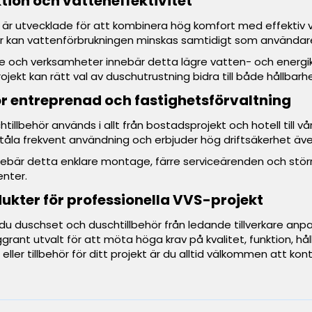
tion och vatteneffektivitet
är utvecklade för att kombinera hög komfort med effekti
ar kan vattenförbrukningen minskas samtidigt som användare
e och verksamheter innebär detta lägre vatten- och energik
ojekt kan rätt val av duschutrustning bidra till både hållba
r entreprenad och fastighetsförvaltning
illbehör används i allt från bostadsprojekt och hotell till vå
 tåla frekvent användning och erbjuder hög driftsäkerhet ä
nnebär detta enklare montage, färre serviceärenden och större
nter.
ukter för professionella VVS-projekt
 du duschset och duschtillbehör från ledande tillverkare anp
grant utvalt för att möta höga krav på kvalitet, funktion, h
 eller tillbehör för ditt projekt är du alltid välkommen att kon