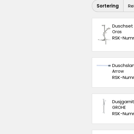
Sortering
Duschset 
Oras
RSK-Numm
Duschslan
Arrow
RSK-Numm
Dusjgarni
GROHE
RSK-Numm