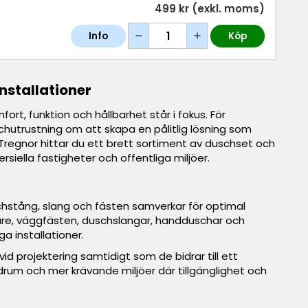
499 kr
(exkl. moms)
Info
Köp
nstallationer
t, funktion och hållbarhet står i fokus. För
chutrustning om att skapa en pålitlig lösning som
regnor hittar du ett brett sortiment av duschset och
rsiella fastigheter och offentliga miljöer.
chstång, slang och fästen samverkar för optimal
are, väggfästen, duschslangar, handduschar och
a installationer.
id projektering samtidigt som de bidrar till ett
drum och mer krävande miljöer där tillgänglighet och