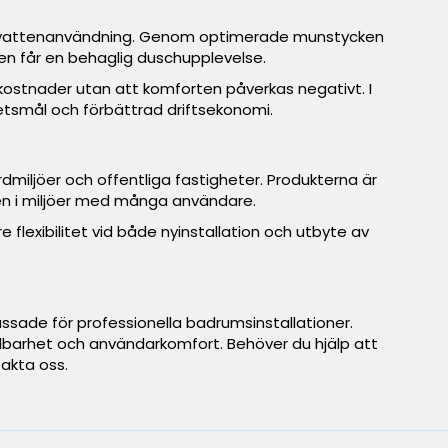
v vattenanvändning. Genom optimerade munstycken
n får en behaglig duschupplevelse.
ostnader utan att komforten påverkas negativt. I
rhetsmål och förbättrad driftsekonomi.
rdmiljöer och offentliga fastigheter. Produkterna är
ven i miljöer med många användare.
 flexibilitet vid både nyinstallation och utbyte av
assade för professionella badrumsinstallationer.
ållbarhet och användarkomfort. Behöver du hjälp att
takta oss.