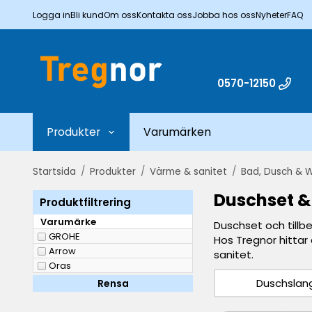
Logga in
Bli kund
Om oss
Kontakta oss
Jobba hos oss
Nyheter
FAQ
0570-12150
Produkter
Varumärken
Startsida
/
Produkter
/
Värme & sanitet
/
Bad, Dusch & 
Duschset & 
Produktfiltrering
Varumärke
Duschset och tillb
GROHE
Hos Tregnor hittar
Arrow
sanitet.
Oras
Duschslan
Rensa