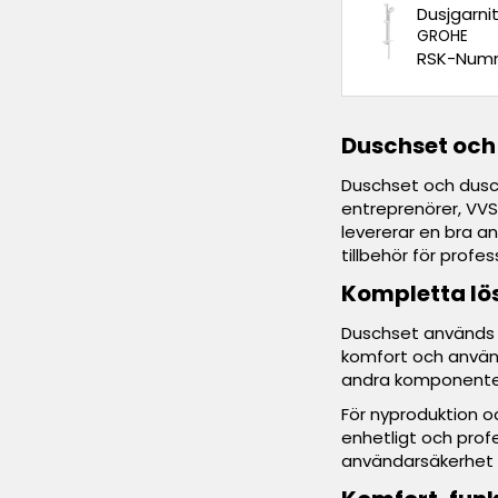
Dusjgarni
GROHE
RSK-Numm
Duschset och 
Duschset och dusch
entreprenörer, VVS
levererar en bra a
tillbehör för profe
Kompletta lö
Duschset används f
komfort och använd
andra komponenter 
För nyproduktion oc
enhetligt och prof
användarsäkerhet ä