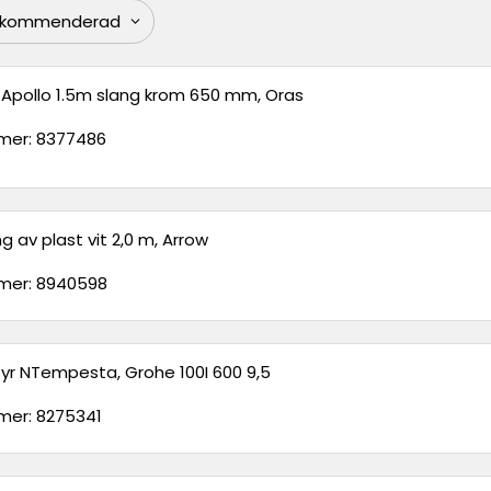
Apollo 1.5m slang krom 650 mm, Oras
er: 8377486
g av plast vit 2,0 m, Arrow
er: 8940598
tyr NTempesta, Grohe 100I 600 9,5
er: 8275341