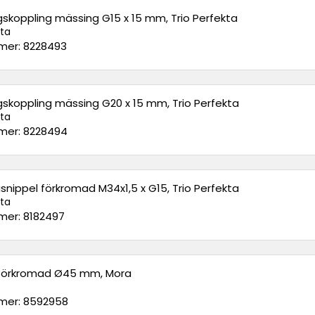
gskoppling mässing G15 x 15 mm, Trio Perfekta
kta
er: 8228493
gskoppling mässing G20 x 15 mm, Trio Perfekta
kta
er: 8228494
nippel förkromad M34x1,5 x G15, Trio Perfekta
kta
er: 8182497
 förkromad Ø45 mm, Mora
er: 8592958