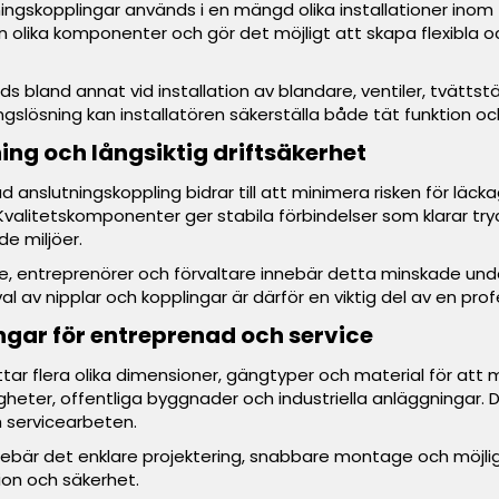
ningskopplingar används i en mängd olika installationer inom
lan olika komponenter och gör det möjligt att skapa flexibla
s bland annat vid installation av blandare, ventiler, tvätt
gslösning kan installatören säkerställa både tät funktion oc
ing och långsiktig driftsäkerhet
rad anslutningskoppling bidrar till att minimera risken för l
 Kvalitetskomponenter ger stabila förbindelser som klarar tr
de miljöer.
e, entreprenörer och förvaltare innebär detta minskade unde
val av nipplar och kopplingar är därför en viktig del av en prof
ingar för entreprenad och service
ar flera olika dimensioner, gängtyper och material för att 
heter, offentliga byggnader och industriella anläggningar. Det
servicearbeten.
innebär det enklare projektering, snabbare montage och möjl
ion och säkerhet.