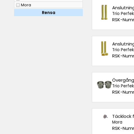
Mora
Anslutnin
Rensa
Trio Perfe
RSK-Numm
Anslutnin
Trio Perfe
RSK-Numm
Övergångs
Trio Perfe
RSK-Numm
Täcklock
Mora
RSK-Numm