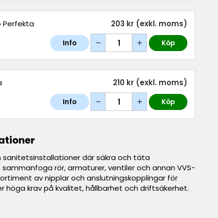
o Perfekta
203 kr
(exkl. moms)
Info
Köp
a
210 kr
(exkl. moms)
Info
Köp
ationer
 sanitetsinstallationer där säkra och täta
t sammanfoga rör, armaturer, ventiler och annan VVS-
t sortiment av nipplar och anslutningskopplingar för
r höga krav på kvalitet, hållbarhet och driftsäkerhet.