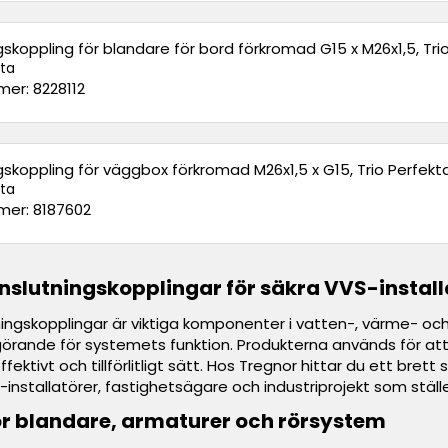
gskoppling för blandare för bord förkromad G15 x M26x1,5, Tri
kta
er: 8228112
gskoppling för väggbox förkromad M26x1,5 x G15, Trio Perfekt
kta
er: 8187602
nslutningskopplingar för säkra VVS-install
ningskopplingar är viktiga komponenter i vatten-, värme- och
görande för systemets funktion. Produkterna används för at
ffektivt och tillförlitligt sätt. Hos Tregnor hittar du ett bret
installatörer, fastighetsägare och industriprojekt som ställe
r blandare, armaturer och rörsystem