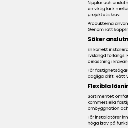
Nipplar och anslut
en viktig länk mel
projektets krav.
Produkterna använd
Genom rätt kopplin
Säker anslutn
En korrekt installe
livslängd förlängs.
belastning i krävan
För fastighetsägar
dagliga drift. Rätt 
Flexibla lösn
Sortimentet omfatt
kommersiella fastig
ombyggnation och 
För installatörer 
höga krav på funkt