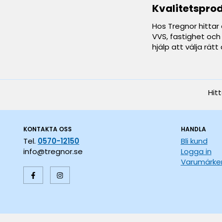
Kvalitetsprod
Hos Tregnor hittar 
VVS, fastighet och 
hjälp att välja rät
Hit
KONTAKTA OSS
HANDLA
Tel.
0570-12150
Bli kund
info@tregnor.se
Logga in
Varumärke