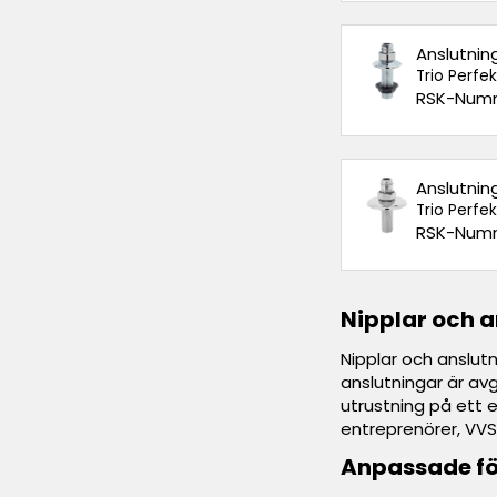
Anslutnin
Trio Perfe
RSK-Numm
Anslutnin
Trio Perfe
RSK-Numm
Nipplar och a
Nipplar och anslut
anslutningar är av
utrustning på ett e
entreprenörer, VVS-
Anpassade fö