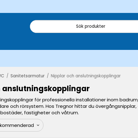
WC
/
Sanitetsarmatur
/
Nipplar och anslutningskopplingar
h anslutningskopplingar
ingskopplingar för professionella installationer inom badrum,
are och rörsystem. Hos Tregnor hittar du övergångsnipplar, a
m bostäder, fastigheter och våtrum.