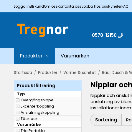
Logga in
Bli kund
Om oss
Kontakta oss
Jobba hos oss
Nyheter
FAQ
0570-12150
Produkter
Varumärken
Startsida
/
Produkter
/
Värme & sanitet
/
Bad, Dusch & 
Nipplar oc
Produktfiltrering
Typ
Nipplar och anslutn
Övergångsnippel
anslutning av bland
Excenterkoppling
installationer ino
Anslutningskoppling
Täcklock
Sortering
Varumärke
Trio Perfekta