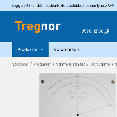
Logga in
Bli kund
Om oss
Kontakta oss
Jobba hos oss
Nyheter
FAQ
0570-12150
Produkter
Varumärken
Startsida
/
Produkter
/
Värme & sanitet
/
Golvvärme
/
S