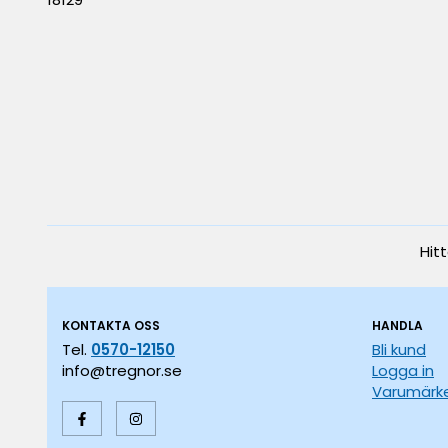
Hit
KONTAKTA OSS
HANDLA
Tel.
0570-12150
Bli kund
info@tregnor.se
Logga in
Varumärk