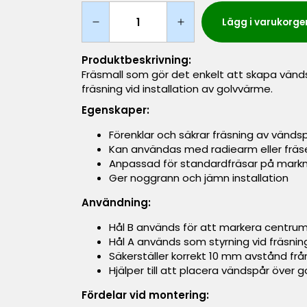
Lägg i varukorge
Produktbeskrivning:
Fräsmall som gör det enkelt att skapa vänds
fräsning vid installation av golvvärme.
Egenskaper:
Förenklar och säkrar fräsning av vänds
Kan användas med radiearm eller fräs
Anpassad för standardfräsar på mark
Ger noggrann och jämn installation
Användning:
Hål B används för att markera centrum
Hål A används som styrning vid fräsni
Säkerställer korrekt 10 mm avstånd fr
Hjälper till att placera vändspår över g
Fördelar vid montering: