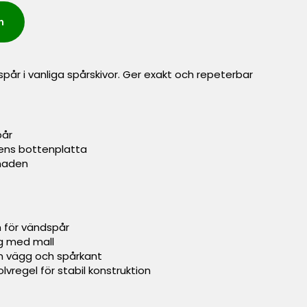
n
pår i vanliga spårskivor. Ger exakt och repeterbar
pår
ens bottenplatta
naden
 för vändspår
ng med mall
ån vägg och spårkant
olvregel för stabil konstruktion