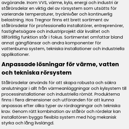
avgörande. Inom VVS, värme, kyla, energi och industri är
stålrörsdelar en viktig del av rörsystem som utsätts för
varierande temperaturer, trycknivåer och kontinuerlig
belastning. Hos Tregnor finns ett brett sortiment av
stålrörsdelar för professionella installatörer, entreprenörer,
fastighetsägare och industriprojekt där kvalitet och
tillförlitlig funktion står i fokus. Sortimentet omfattar bland
annat gängflänsar och andra komponenter för
vattenburna system, tekniska installationer och industriella
applikationer.
Anpassade lösningar för värme, vatten
och tekniska rörsystem
Stålrörsdelar används för att skapa robusta och säkra
anslutningar i allt från värmeanläggningar och kylsystem till
processinstallationer och industriella rörnät. Produkterna
finns i flera dimensioner och utföranden för att kunna
anpassas efter olika typer av rördragningar och tekniska
krav. Genom rätt kombination av stålrör och rördelar kan
installatören bygga flexibla system med hög mekanisk
styrka och lång livslängd.