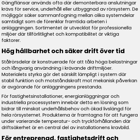
Gängflänsar används ofta där demonterbara anslutningar
krävs för service, underhåll eller utbyggnad av rörsystem. De
möjliggör säker sammanfogning mellan olika systemdelar
samtidigt som de förenklar framtida arbeten i
anläggningen. Sortimentet är utvecklat för professionella
miljöer där tillförlitlighet och kompatibilitet är viktiga
faktorer.
Hög hållbarhet och säker drift över tid
Stålrörsdelar är konstruerade för att tåla höga belastningar
och långvarig användning i krävande driftmiljöer.
Materialets styrka gör det särskilt lämpligt i system där
stabil funktion och motståndskraft mot mekanisk påverkan
är avgörande för anläggningens prestanda.
För fastighetsinstallationer, energianläggningar och
industriella processystem innebär detta en lösning som
bidrar till minskat underhållsbehov och ökad livslängd för
hela rörsystemet. Produkterna är framtagna för att fungera
under varierande temperatur- och tryckförhållanden där
driftsäkerhet är en central del av installationens kravbild.
För entreprenad, fastighetsdrift och