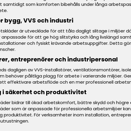
vt samtidigt som komforten bibehålls under långa arbetspass
ete.
r bygg, VVS och industri
tskläder är utvecklade för att tåla dagligt slitage i miljöe
r anpassade för att ge hög slitstyrka och lång livslängd sam
installationer och fysiskt krävande arbetsuppgifter. Detta gör 
anscher.
örer, entreprenörer och industripersonal
ds dagligen av VVS-installatörer, ventilationsmontörer, isol
om behöver pålitliga plagg för arbete i varierande miljöer. 
 ett effektivare arbetsflöde och en mer professionell arbetsm
g i säkerhet och produktivitet
läder bidrar till ökad arbetskomfort, bättre skydd och högre
kläder som är anpassade för professionella arbetsmiljöer kan
tig produktivitet. För verksamheter inom installation, entrepre
 utrustningen.