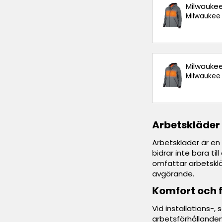
Milwaukee
Milwaukee
Milwaukee
Milwaukee
Arbetskläder 
Arbetskläder är en 
bidrar inte bara ti
omfattar arbetskläd
avgörande.
Komfort och f
Vid installations-
arbetsförhållanden