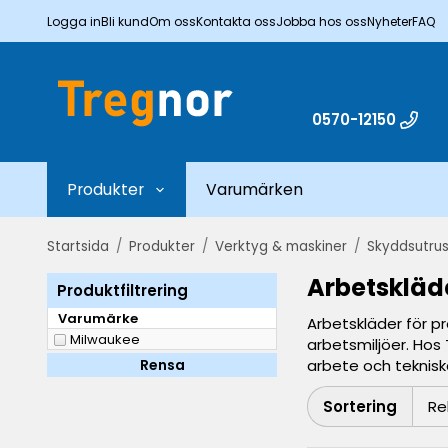
Logga in
Bli kund
Om oss
Kontakta oss
Jobba hos oss
Nyheter
FAQ
0570-12150
Produkter
Varumärken
Startsida
/
Produkter
/
Verktyg & maskiner
/
Skyddsutrus
Arbetskläd
Produktfiltrering
Varumärke
Arbetskläder för p
Milwaukee
arbetsmiljöer. Hos
Rensa
arbete och tekniska
Sortering