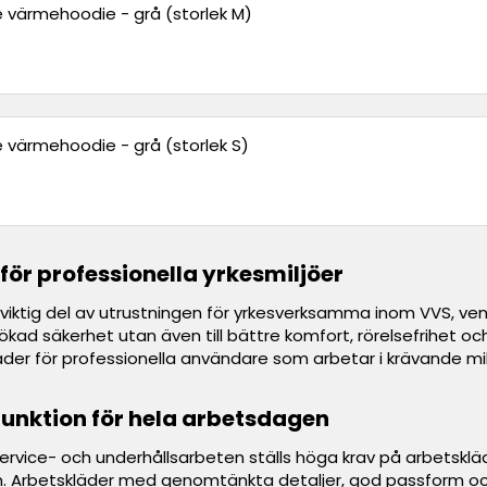
 värmehoodie - grå (storlek M)
 värmehoodie - grå (storlek S)
för professionella yrkesmiljöer
viktig del av utrustningen för yrkesverksamma inom VVS, venti
ll ökad säkerhet utan även till bättre komfort, rörelsefrihet
er för professionella användare som arbetar i krävande miljöe
unktion för hela arbetsdagen
, service- och underhållsarbeten ställs höga krav på arbetsk
. Arbetskläder med genomtänkta detaljer, god passform och