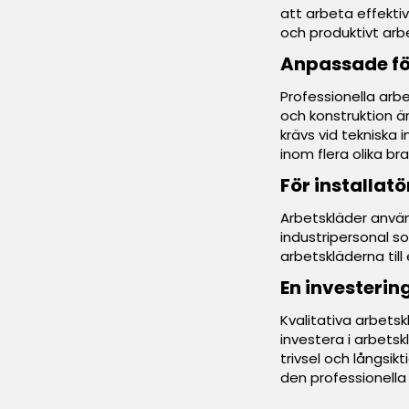
att arbeta effekti
och produktivt arb
Anpassade fö
Professionella arbe
och konstruktion ä
krävs vid tekniska 
inom flera olika br
För installat
Arbetskläder använ
industripersonal s
arbetskläderna till
En investerin
Kvalitativa arbetsk
investera i arbets
trivsel och långsik
den professionella