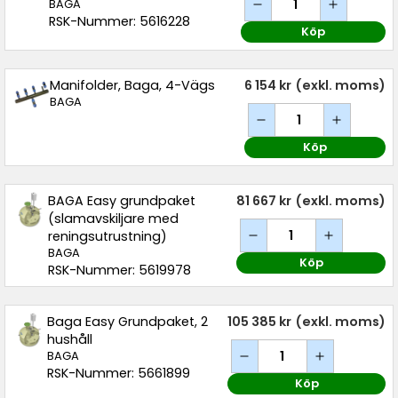
BAGA
RSK-Nummer: 5616228
Köp
Manifolder, Baga, 4-Vägs
6 154 kr
(exkl. moms)
BAGA
Köp
BAGA Easy grundpaket
81 667 kr
(exkl. moms)
(slamavskiljare med
reningsutrustning)
BAGA
Köp
RSK-Nummer: 5619978
Baga Easy Grundpaket, 2
105 385 kr
(exkl. moms)
hushåll
BAGA
RSK-Nummer: 5661899
Köp