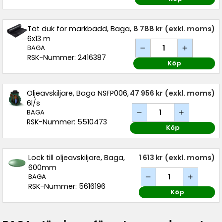
Tät duk för markbädd, Baga,
8 788 kr
(exkl. moms)
6x13 m
BAGA
RSK-Nummer: 2416387
Köp
Oljeavskiljare, Baga NSFP006,
47 956 kr
(exkl. moms)
6l/s
BAGA
RSK-Nummer: 5510473
Köp
Lock till oljeavskiljare, Baga,
1 613 kr
(exkl. moms)
600mm
BAGA
RSK-Nummer: 5616196
Köp