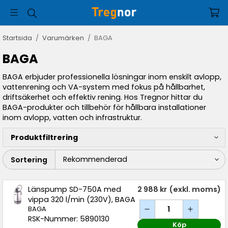
Startsida
/
Varumärken
/
BAGA
BAGA
BAGA erbjuder professionella lösningar inom enskilt avlopp,
vattenrening och VA-system med fokus på hållbarhet,
driftsäkerhet och effektiv rening. Hos Tregnor hittar du
BAGA-produkter och tillbehör för hållbara installationer
inom avlopp, vatten och infrastruktur.
Produktfiltrering
Sortering
Länspump SD-750A med
2 988 kr
(exkl. moms)
vippa 320 l/min (230V), BAGA
BAGA
RSK-Nummer: 5890130
Köp