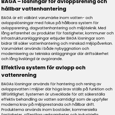
BAGA – lösningar för avloppsrening och
hållbar vattenhantering
BAGA är ett välkänt varumärke inom vatten- och
avloppslösningar med fokus på hållbara system för
avloppsrening, dagvattenhantering och miljöteknik. Med
lång erfarenhet av produkter för fastigheter, kommuner och
infrastrukturanläggningar erbjuder BAGA lösningar som
bidrar till säker vattenhantering och minskad miljöpåverkan.
Varumärket används i både nybyggnation och
modernisering av tekniska anläggningar där driftsäkerhet
och lång livslängd är avgörande.
Effektiva system för avlopp och
vattenrening
BAGAs lösningar används för hantering och rening av
avloppsvatten i miljöer där höga krav ställs på funktion och
tillförlitlighet. Systemen är utvecklade för att säkerställa
effektiv behandling av vatten samtidigt som de uppfyller
moderna krav på miljöprestanda och hållbar drift.
Produkterna används inom bostäder, kommersiella
fastigheter, offentliga verksamheter och industriella