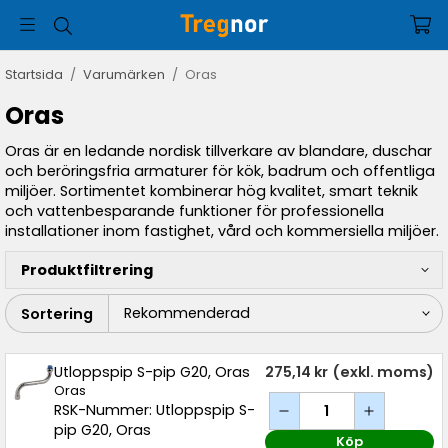
Startsida
/
Varumärken
/
Oras
Oras
Oras är en ledande nordisk tillverkare av blandare, duschar
och beröringsfria armaturer för kök, badrum och offentliga
miljöer. Sortimentet kombinerar hög kvalitet, smart teknik
och vattenbesparande funktioner för professionella
installationer inom fastighet, vård och kommersiella miljöer.
Produktfiltrering
Sortering
Utloppspip S-pip G20, Oras
275,14 kr
(exkl. moms)
Oras
RSK-Nummer: Utloppspip S-
pip G20, Oras
Köp