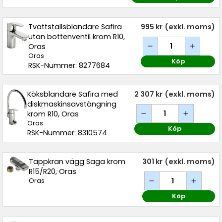
Tvättställsblandare Safira
995 kr
(exkl. moms)
utan bottenventil krom R10,
Oras
Oras
Köp
RSK-Nummer: 8277684
Köksblandare Safira med
2 307 kr
(exkl. moms)
diskmaskinsavstängning
krom R10, Oras
Oras
Köp
RSK-Nummer: 8310574
Tappkran vägg Saga krom
301 kr
(exkl. moms)
R15/R20, Oras
Oras
Köp