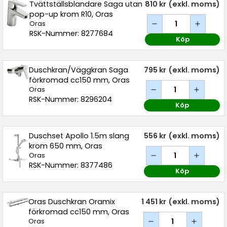
Tvättställsblandare Saga utan
810 kr
(exkl. moms)
pop-up krom R10, Oras
Oras
RSK-Nummer: 8277684
Köp
Duschkran/Väggkran Saga
795 kr
(exkl. moms)
förkromad cc150 mm, Oras
Oras
RSK-Nummer: 8296204
Köp
Duschset Apollo 1.5m slang
556 kr
(exkl. moms)
krom 650 mm, Oras
Oras
RSK-Nummer: 8377486
Köp
Oras Duschkran Oramix
1 451 kr
(exkl. moms)
förkromad cc150 mm, Oras
Oras