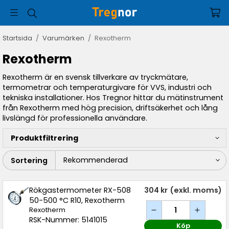
Startsida
/
Varumärken
/
Rexotherm
Rexotherm
Rexotherm är en svensk tillverkare av tryckmätare,
termometrar och temperaturgivare för VVS, industri och
tekniska installationer. Hos Tregnor hittar du mätinstrument
från Rexotherm med hög precision, driftsäkerhet och lång
livslängd för professionella användare.
Produktfiltrering
Sortering
Rökgastermometer RX-508
304 kr
(exkl. moms)
50-500 °C R10, Rexotherm
Rexotherm
RSK-Nummer: 5141015
Köp