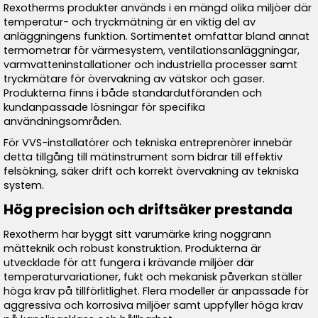
Rexotherms produkter används i en mängd olika miljöer där
temperatur- och tryckmätning är en viktig del av
anläggningens funktion. Sortimentet omfattar bland annat
termometrar för värmesystem, ventilationsanläggningar,
varmvatteninstallationer och industriella processer samt
tryckmätare för övervakning av vätskor och gaser.
Produkterna finns i både standardutföranden och
kundanpassade lösningar för specifika
användningsområden.
För VVS-installatörer och tekniska entreprenörer innebär
detta tillgång till mätinstrument som bidrar till effektiv
felsökning, säker drift och korrekt övervakning av tekniska
system.
Hög precision och driftsäker prestanda
Rexotherm har byggt sitt varumärke kring noggrann
mätteknik och robust konstruktion. Produkterna är
utvecklade för att fungera i krävande miljöer där
temperaturvariationer, fukt och mekanisk påverkan ställer
höga krav på tillförlitlighet. Flera modeller är anpassade för
aggressiva och korrosiva miljöer samt uppfyller höga krav