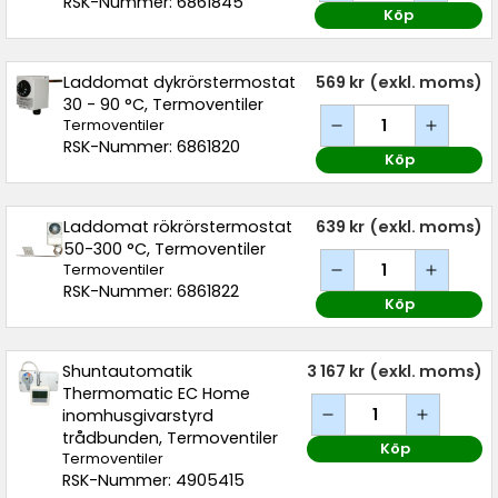
RSK-Nummer: 6861845
Köp
Laddomat dykrörstermostat
569 kr
(exkl. moms)
30 - 90 °C, Termoventiler
Termoventiler
RSK-Nummer: 6861820
Köp
Laddomat rökrörstermostat
639 kr
(exkl. moms)
50-300 °C, Termoventiler
Termoventiler
RSK-Nummer: 6861822
Köp
Shuntautomatik
3 167 kr
(exkl. moms)
Thermomatic EC Home
inomhusgivarstyrd
trådbunden, Termoventiler
Köp
Termoventiler
RSK-Nummer: 4905415