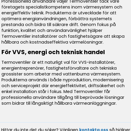
Professionella användare väljer Termoventiler tack vare
företagets specialistkompetens inom värmesystem och
energieffektiv teknik. Produkterna är utvecklade för att
optimera energianvändningen, förbättra systemets
prestanda och bidra till säkrare drift. Genom fokus på
funktion, kvalitet och användarvänlighet hjälper
Termoventiler installatörer och fastighetsägare att skapa
hållbara och kostnadseffektiva värmelösningar.
För VVS, energi och teknisk handel
Termoventiler är ett naturligt val för VVS-installatörer,
energientreprenörer, fastighetsförvaltare och tekniska
grossister som arbetar med vattenburna värmesystem.
Produkterna används i både nyproduktion, modernisering
och serviceprojekt där energieffektivitet, driftsäkerhet och
enkel installation står i fokus. Med Termoventiler får
professionella användare tillgång till beprövade lösningar
som bidrar till långsiktigt hållbara värmeanläggningar.
Hittar du inte det du söker? Vänligen
kontakta oss
så hjälper