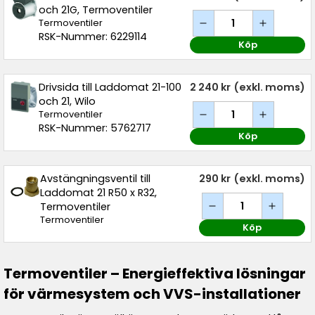
och 21G, Termoventiler
Termoventiler
RSK-Nummer: 6229114
Köp
Drivsida till Laddomat 21-100
2 240 kr
(exkl. moms)
och 21, Wilo
Termoventiler
RSK-Nummer: 5762717
Köp
Avstängningsventil till
290 kr
(exkl. moms)
Laddomat 21 R50 x R32,
Termoventiler
Termoventiler
Köp
Termoventiler – Energieffektiva lösningar
för värmesystem och VVS-installationer