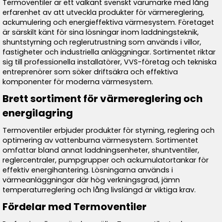
Termoventiler är ett välkänt svenskt varumärke med lång
erfarenhet av att utveckla produkter för värmereglering,
ackumulering och energieffektiva värmesystem. Företaget
är särskilt känt för sina lösningar inom laddningsteknik,
shuntstyrning och reglerutrustning som används i villor,
fastigheter och industriella anläggningar. Sortimentet riktar
sig till professionella installatörer, VVS-företag och tekniska
entreprenörer som söker driftsäkra och effektiva
komponenter för moderna värmesystem.
Brett sortiment för värmereglering och
energilagring
Termoventiler erbjuder produkter för styrning, reglering och
optimering av vattenburna värmesystem. Sortimentet
omfattar bland annat laddningsenheter, shuntventiler,
reglercentraler, pumpgrupper och ackumulatortankar för
effektiv energihantering. Lösningarna används i
värmeanläggningar där hög verkningsgrad, jämn
temperaturreglering och lång livslängd är viktiga krav.
Fördelar med Termoventiler