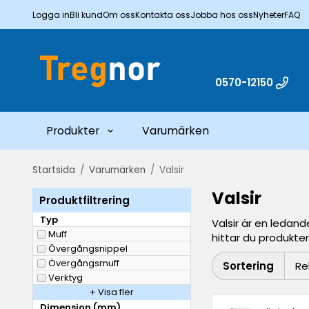
Logga in
Bli kund
Om oss
Kontakta oss
Jobba hos oss
Nyheter
FAQ
0570-12150
Produkter
Varumärken
Startsida
/
Varumärken
/
Valsir
Valsir
Produktfiltrering
Typ
Valsir är en ledand
Muff
hittar du produkter
Övergångsnippel
Övergångsmuff
Sortering
Verktyg
+ Visa fler
Dimension (mm)