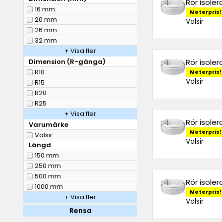
Rör isole
16 mm
Meterpris!
20 mm
Valsir
26 mm
32 mm
+ Visa fler
Dimension (R-gänga)
Rör isole
R10
Meterpris!
Valsir
R15
R20
R25
+ Visa fler
Rör isole
Varumärke
Meterpris!
Valsir
Valsir
Längd
150 mm
250 mm
500 mm
Rör isole
1000 mm
Meterpris!
+ Visa fler
Valsir
Rensa